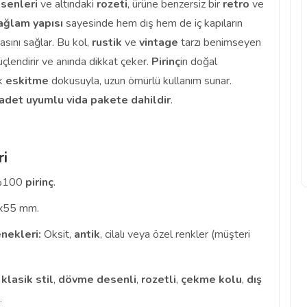
senleri
ve altındaki
rozeti
, ürüne benzersiz bir
retro
ve
ağlam yapısı
sayesinde hem dış hem de iç kapıların
sını sağlar. Bu kol,
rustik
ve
vintage
tarzı benimseyen
güçlendirir ve anında dikkat çeker.
Pirinç
in doğal
ik
eskitme
dokusuyla, uzun ömürlü kullanım sunar.
adet uyumlu vida pakete dahildir
.
ri
100
pirinç
.
55 mm.
nekleri:
Oksit,
antik
, cilalı veya özel renkler (müşteri
,
klasik stil
,
dövme desenli
,
rozetli
,
çekme kolu
,
dış
.