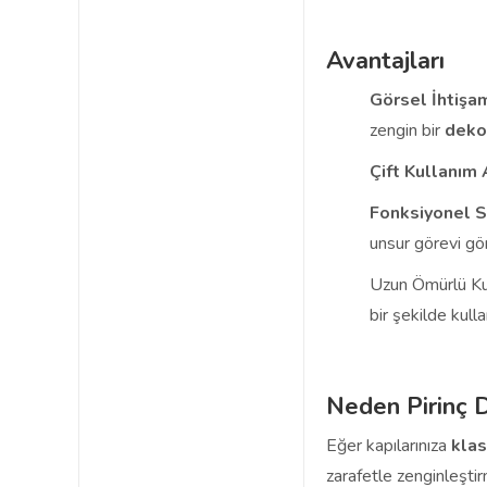
Avantajları
Görsel İhtişa
zengin bir
deko
Çift Kullanım 
Fonksiyonel S
unsur görevi gör
Uzun Ömürlü Ku
bir şekilde kullan
Neden Pirinç 
Eğer kapılarınıza
klas
zarafetle zenginleştir