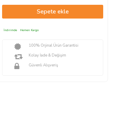
İndirimde
Hemen Kargo
100% Orjinal Ürün Garantisi
Kolay İade & Değişim
Güvenli Alışveriş