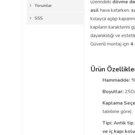
üzerindeki
dövme de
Yorumlar
asil
hava katarken,
s
SSS
kolayca açılıp kapanma
kapıların karakterini 
dayanıklılığı ve estet
Güvenli montaj için
4 
Ürün Özellikle
Hammadde:
%
Boyutlar:
250x
Kaplama Seçe
talebine göre).
Tipi:
Antik tip
ve iç kapı kolu