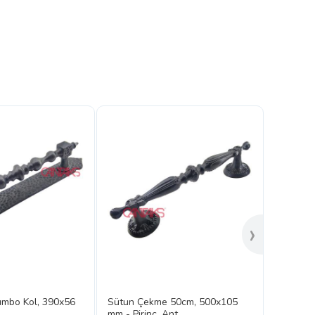
›
umbo Kol, 390x56
Sütun Çekme 50cm, 500x105
.
mm - Pirinç, Ant...