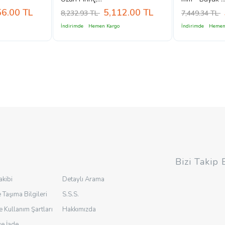
56.00
TL
5,112.00
TL
8,232.93 TL
7,449.34 TL
İndirimde
Hemen Kargo
İndirimde
Hemen
Bizi Takip 
akibi
Detaylı Arama
 Taşıma Bilgileri
S.S.S.
ve Kullanım Şartları
Hakkımızda
ve İade