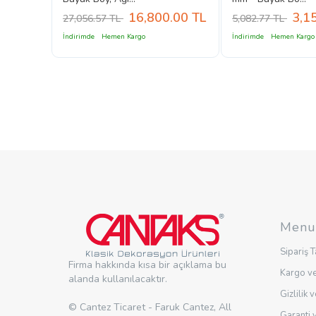
0
TL
16,800.00
TL
3,1
27,056.57 TL
5,082.77 TL
İndirimde
Hemen Kargo
İndirimde
Hemen Kargo
Menu
Sipariş T
Firma hakkında kısa bir açıklama bu
Kargo ve
alanda kullanılacaktır.
Gizlilik 
© Cantez Ticaret - Faruk Cantez, All
Garanti 