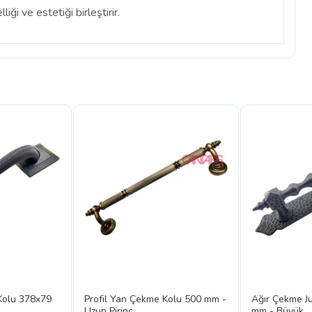
iği ve estetiği birleştirir.
Kolu 378x79
Profil Yan Çekme Kolu 500 mm -
Ağır Çekme J
Uzun Pirinç,...
mm - Büyük ..