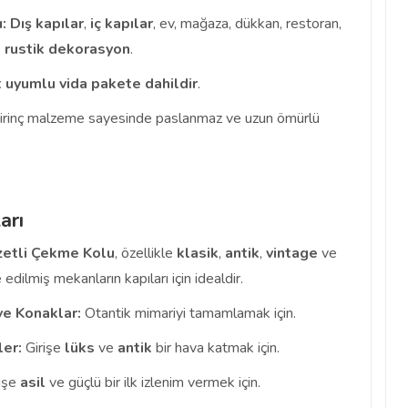
:
Dış kapılar
,
iç kapılar
, ev, mağaza, dükkan, restoran,
k
rustik dekorasyon
.
 uyumlu vida pakete dahildir
.
rinç malzeme sayesinde paslanmaz ve uzun ömürlü
arı
etli Çekme Kolu
, özellikle
klasik
,
antik
,
vintage
ve
edilmiş mekanların kapıları için idealdir.
 ve Konaklar:
Otantik mimariyi tamamlamak için.
ler:
Girişe
lüks
ve
antik
bir hava katmak için.
işe
asil
ve güçlü bir ilk izlenim vermek için.