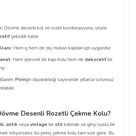
m:
Dövme desenli kol ve rozet kombinasyonu, ürüne
ratif
çekicilik katar.
Alanı:
Hem iç hem de dış mekan kapıları için uygundur.
anat:
Hem işlevsel bir kapı kolu hem de
dekoratif
bir
ür.
llanım:
Pirinç
in dayanıklılığı sayesinde yıllarca sorunsuz
ılabilir.
Dövme Desenli Rozetli Çekme Kolu?
ik
,
antik
veya
vintage
bir
stil
katmak ve girişi süslü bir
mek istiyorsanız, bu pirinç çekme kolu tam size göre. Bu