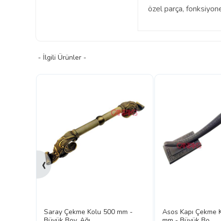
özel parça, fonksiyonell
- İlgili Ürünler -
‹
 mm -
Saray Çekme Kolu 500 mm -
Asos Kapı Çekme 
Büyük Boy, Ağı...
mm - Büyük Bo...