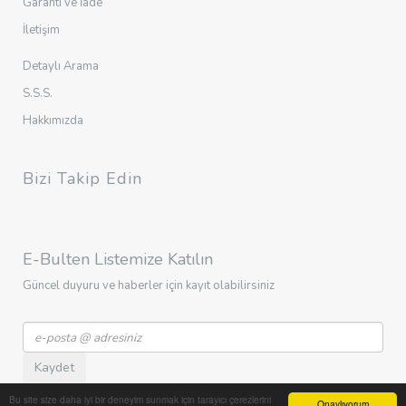
Garanti ve İade
İletişim
Detaylı Arama
S.S.S.
Hakkımızda
Bizi Takip Edin
E-Bulten Listemize Katılın
Güncel duyuru ve haberler için kayıt olabilirsiniz
Kaydet
Bu site size daha iyi bir deneyim sunmak için tarayıcı çerezlerini
Onaylıyorum