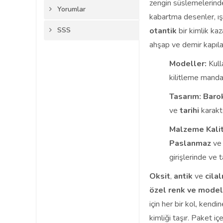
zengin süslemelerinden
Yorumlar
kabartma desenler, ışı
SSS
otantik
bir kimlik kaz
ahşap ve demir kapıl
Modeller:
Kull
kilitleme manda
Tasarım:
Baro
ve
tarihi
karakt
Malzeme Kalit
Paslanmaz
v
girişlerinde ve t
Oksit
,
antik
ve
cilal
özel renk ve model 
için her bir kol, kendi
kimliği taşır. Paket 