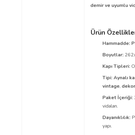
demir ve uyumlu vid
Ürün Özellikle
Hammadde:
P
Boyutlar:
262x
Kapı Tipleri:
Od
Tipi:
Aynalı ka
vintage
,
dekor
Paket İçeriği:
2
vidaları.
Dayanıklılık:
Pa
yapı.