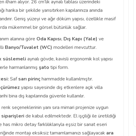
 ilham alıyor. 26 cm’lik aynalı tablası üzerindeki
ğı harika bir şekilde yansıtırken kapılarınıza anında
andırır. Geniş yüzeyi ve ağır döküm yapısı, özellikle masif
arda mükemmel bir görsel bütünlük sağlar.
anım alanına göre
Oda Kapısı
,
Dış Kapı (Yale)
ve
llı
Banyo/Tuvalet (WC)
modelleri mevcuttur.
k süslemeli
aynalı gövde, kavisli ergonomik kol yapısı
erle harmanlanmış
şato
tipi form.
esi:
Saf
sarı pirinç
hammadde kullanılmıştır.
e
çürümez
yapısı sayesinde dış etkenlere açık villa
arihi bina dış kapılarında güvenle kullanılır.
ı
renk seçeneklerinin yanı sıra mimari projenize uygun
siparişleri
de kabul edilmektedir. El işçiliği ile üretildiği
ne has mikro detay farklılıklarıyla eşsiz bir sanat eseri
içeriğinde montajı eksiksiz tamamlamanızı sağlayacak
ara