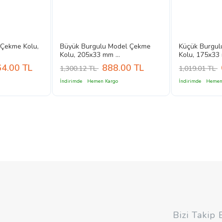
 Çekme Kolu,
Büyük Burgulu Model Çekme
Küçük Burgu
Kolu, 205x33 mm ...
Kolu, 175x33 
64.00
TL
888.00
TL
1,300.12 TL
1,019.01 TL
İndirimde
Hemen Kargo
İndirimde
Hemen
Bizi Takip 