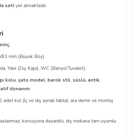
a seti
yer almaktadır.
ri
irinç
.
83 mm (Büyük Boy).
a, Yale (Dış Kapı), WC (Banyo/Tuvalet).
pı kolu
,
şato model
,
barok stil
,
süslü
,
antik
,
atif donanım
.
 adet kol (İç ve dış aynalı tabla), ara demir ve montaj
slanmaz, korozyona dayanıklı, dış mekana tam uyumlu