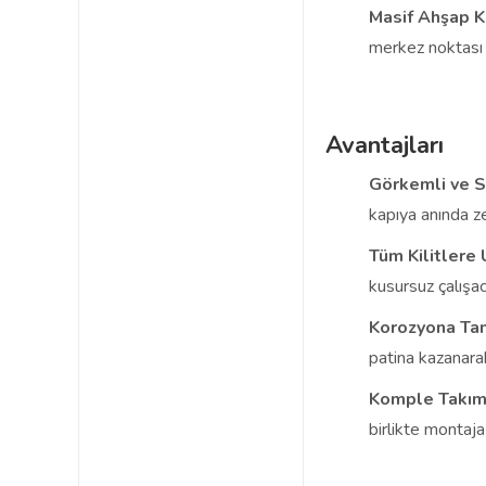
Masif Ahşap K
merkez noktası o
Avantajları
Görkemli ve S
kapıya anında ze
Tüm Kilitlere
kusursuz çalışac
Korozyona Tam
patina kazanara
Komple Takım
birlikte montaja