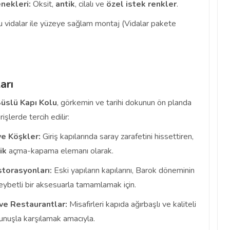
nekleri:
Oksit,
antik
, cilalı ve
özel istek renkler
.
vidalar ile yüzeye sağlam montaj (Vidalar pakete
arı
Süslü Kapı Kolu
, görkemin ve tarihi dokunun ön planda
işlerde tercih edilir:
ve Köşkler:
Giriş kapılarında saray zarafetini hissettiren,
ik
açma-kapama elemanı olarak.
storasyonları:
Eski yapıların kapılarını, Barok döneminin
eybetli bir aksesuarla tamamlamak için.
ve Restaurantlar:
Misafirleri kapıda ağırbaşlı ve kaliteli
nuşla karşılamak amacıyla.