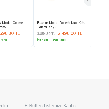
lu Model Çekme
Baston Model Rozetli Kapı Kolu
mm...
Takımı, Yay...
696.00
TL
2,496.00
TL
3,654.39 TL
 Kargo
İndirimde
Hemen Kargo
Edin
E-Bulten Listemize Katılın