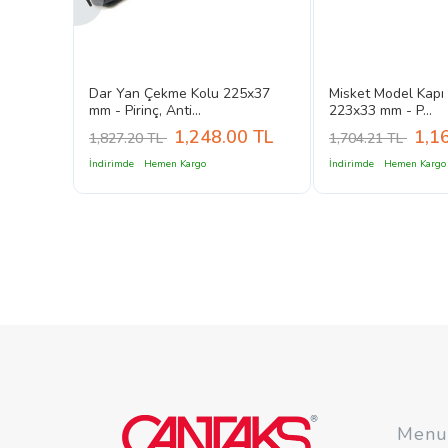
 Kolu,
Dar Yan Çekme Kolu 225x37
Misket Model Kapı
mm - Pirinç, Anti...
223x33 mm - P...
0
TL
1,248.00
TL
1,1
1,827.20 TL
1,704.21 TL
İndirimde
Hemen Kargo
İndirimde
Hemen Kargo
Menu