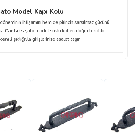
Şato Model Kapı Kolu
öneminin ihtişamını hem de pirincin sarsılmaz gücünü
ız;
Cantaks
şato model süslü kol en doğru tercihtir.
kemli
şıklığıyla girişlerinize asalet taşır.