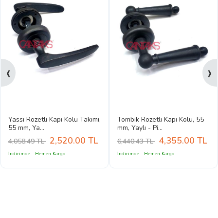
‹
›
Yassı Rozetli Kapı Kolu Takımı,
Tombik Rozetli Kapı Kolu, 55
55 mm, Ya...
mm, Yaylı - Pi...
2,520.00
TL
4,355.00
TL
4,058.49 TL
6,440.43 TL
İndirimde
Hemen Kargo
İndirimde
Hemen Kargo