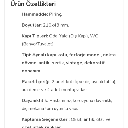
Ürün Özellikleri
Hammadde:
Pirinç
.
Boyutlar:
210x43 mm.
Kapı Tipleri:
Oda, Yale (Dış Kapı), WC
(Banyo/Tuvalet).
Tipi:
Aynalı kapı kolu
,
ferforje model
,
nokta
dövme
,
antik
,
rustik
,
vintage
,
dekoratif
donanım
.
Paket İçeriği:
2 adet kol (İç ve dış aynalı tabla),
ara demir ve 4 adet montaj vidası.
Dayanıklılık:
Paslanmaz, korozyona dayanıklı,
dış mekana tam uyumlu yapı.
Kaplama Seçenekleri:
Oksit,
antik
, cilalı ve
özel istek renkler
.