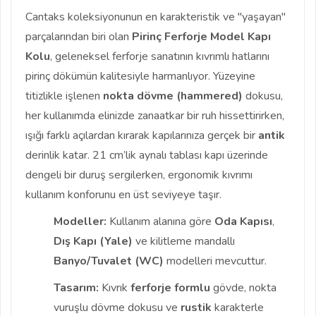
Cantaks koleksiyonunun en karakteristik ve "yaşayan"
parçalarından biri olan
Pirinç Ferforje Model Kapı
Kolu
, geleneksel ferforje sanatının kıvrımlı hatlarını
pirinç dökümün kalitesiyle harmanlıyor. Yüzeyine
titizlikle işlenen
nokta dövme (hammered)
dokusu,
her kullanımda elinizde zanaatkar bir ruh hissettirirken,
ışığı farklı açılardan kırarak kapılarınıza gerçek bir
antik
derinlik katar. 21 cm’lik aynalı tablası kapı üzerinde
dengeli bir duruş sergilerken, ergonomik kıvrımı
kullanım konforunu en üst seviyeye taşır.
Modeller:
Kullanım alanına göre
Oda Kapısı
,
Dış Kapı (Yale)
ve kilitleme mandallı
Banyo/Tuvalet (WC)
modelleri mevcuttur.
Tasarım:
Kıvrık
ferforje formlu
gövde, nokta
vuruşlu dövme dokusu ve
rustik
karakterle