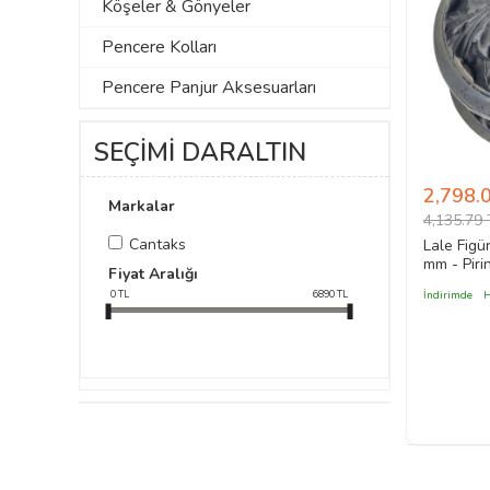
Köşeler & Gönyeler
Pencere Kolları
Pencere Panjur Aksesuarları
SEÇİMİ DARALTIN
2,798.
Markalar
4,135.79 
Cantaks
Lale Figü
mm - Pirin
Fiyat Aralığı
Stil Dış 
0
TL
6890
TL
İndirimde
H