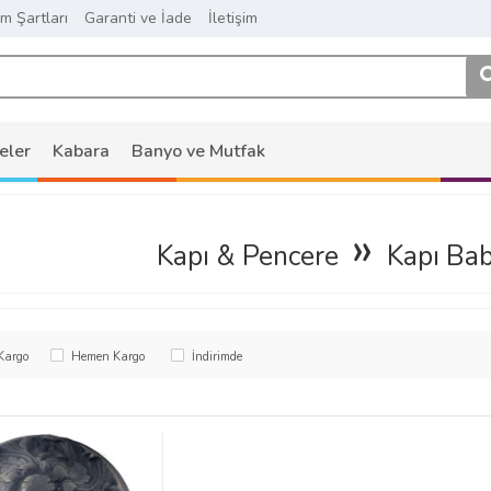
ım Şartları
Garanti ve İade
İletişim
eler
Kabara
Banyo ve Mutfak
»
Kapı & Pencere
Kapı Bab
 Kargo
Hemen Kargo
İndirimde