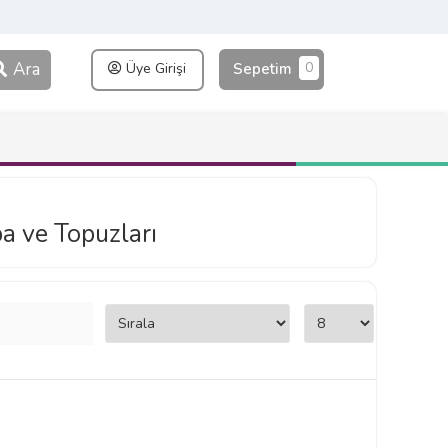
Ara
0
Üye Girişi
Sepetim
a ve Topuzları