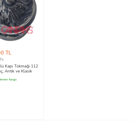
00 TL
TL
rlü Kapı Tokmağı 112
ç, Antik ve Klasik
Kapı Babası
emen Kargo