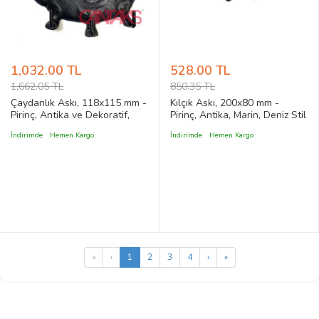
1,032.00 TL
528.00 TL
1,662.05 TL
850.35 TL
Çaydanlık Askı, 118x115 mm -
Kılçık Askı, 200x80 mm -
Pirinç, Antika ve Dekoratif,
Pirinç, Antika, Marin, Deniz Stil
Vintage Stil
Balık Kılçığı Figürlü Dekoratif
İndirimde
Hemen Kargo
İndirimde
Hemen Kargo
Askılık
«
‹
1
2
3
4
›
»