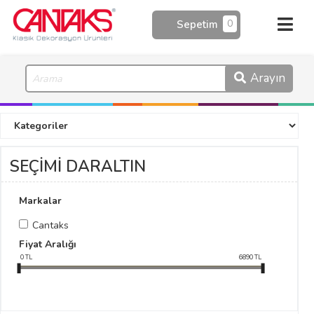
0
Sepetim
Arayın
SEÇİMİ DARALTIN
Markalar
Cantaks
Fiyat Aralığı
0
TL
6890
TL