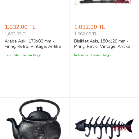
1,032.00 TL
1,032.00 TL
1,662.05 TL
1,662.05 TL
Araba Askı, 170x80 mm -
Bisiklet Askı, 180x120 mm -
Pirinç, Retro, Vintage, Antika
Pirinç, Retro, Vintage, Antika
Stil Klasik Araba Figürlü
Stil Klasik Bisiklet Figürlü
İndirimde
Hemen Kargo
İndirimde
Hemen Kargo
Rölyef Kabartma Askılık
Rölyef Kabartma Askılık