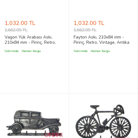
1,032.00 TL
1,032.00 TL
1,662.05 TL
1,662.05 TL
Vagon Yük Arabası Askı,
Fayton Askı, 210x84 mm -
210x84 mm - Pirinç, Retro,
Pirinç, Retro, Vintage, Antika
Vintage, Antika Stil Fıçı
Stil Dört Atlı At Arabası
İndirimde
Hemen Kargo
İndirimde
Hemen Kargo
Taşıyan Araba Figürlü Rölyef
Figürlü Rölyef Kabartma
Kabartma Askılık
Askılık