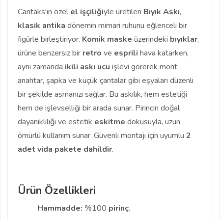
Cantaks'ın özel
el işçiliği
yle üretilen
Bıyık Askı
,
klasik antika
dönemin mimari ruhunu eğlenceli bir
figürle birleştiriyor.
Komik maske
üzerindeki
bıyıklar
,
ürüne benzersiz bir
retro
ve
esprili
hava katarken,
aynı zamanda
ikili askı ucu
işlevi görerek mont,
anahtar, şapka ve küçük çantalar gibi eşyaları düzenli
bir şekilde asmanızı sağlar. Bu askılık, hem estetiği
hem de işlevselliği bir arada sunar. Pirincin doğal
dayanıklılığı ve estetik
eskitme
dokusuyla, uzun
ömürlü kullanım sunar. Güvenli montajı için uyumlu
2
adet vida pakete dahildir
.
Ürün Özellikleri
Hammadde:
%100
pirinç
.