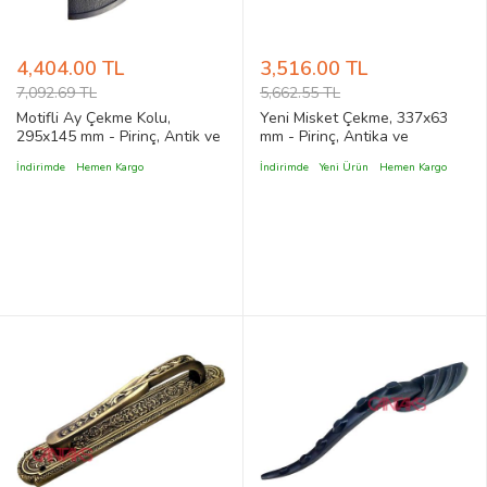
4,404.00 TL
3,516.00 TL
7,092.69 TL
5,662.55 TL
Motifli Ay Çekme Kolu,
Yeni Misket Çekme, 337x63
295x145 mm - Pirinç, Antik ve
mm - Pirinç, Antika ve
Klasik Stil Ev, Mağaza,
Dekoratif, Vintage Stil
İndirimde
Hemen Kargo
İndirimde
Yeni Ürün
Hemen Kargo
Restaurant Kapı Çekme Kol