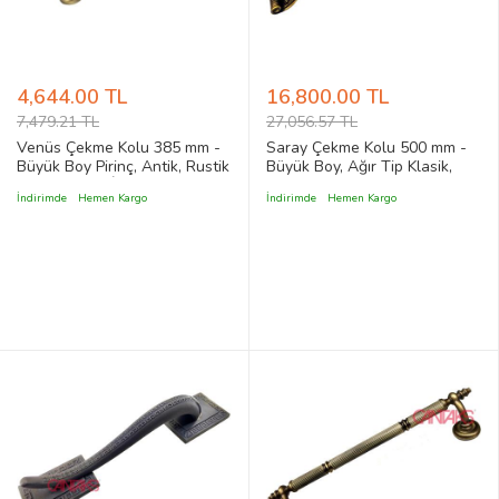
4,644.00 TL
16,800.00 TL
7,479.21 TL
27,056.57 TL
Venüs Çekme Kolu 385 mm -
Saray Çekme Kolu 500 mm -
Büyük Boy Pirinç, Antik, Rustik
Büyük Boy, Ağır Tip Klasik,
ve Klasik Stil İç ve Dış Kapı
Otantik, Rokoko ve Antik Stil
İndirimde
Hemen Kargo
İndirimde
Hemen Kargo
Çekme Kol
Kapı Çekme Kol