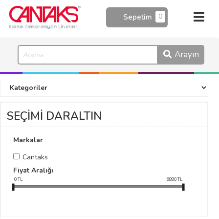
0
Sepetim
Arayın
SEÇİMİ DARALTIN
Markalar
Cantaks
Fiyat Aralığı
0
TL
6890
TL