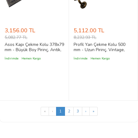
3,156.00 TL
5,112.00 TL
5,082.77 TL
8,232.93 TL
Asos Kapı Çekme Kolu 378x79
Profil Yan Çekme Kolu 500
mm - Büyük Boy Pirinç, Antik,
mm - Uzun Pirinç, Vintage,
Rustik ve Klasik Stil Kapı
Rustik, Antik ve Klasik Stil
İndirimde
Hemen Kargo
İndirimde
Hemen Kargo
Çekme Kol
Kapı Yan Çekme Kolu
«
‹
1
2
3
›
»