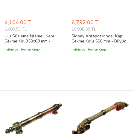
4,104.00 TL
6,792.00 TL
6,609.53 TL
10,938.58 TL
Ulu Süsleme İşlemeli Kapı
Sidney Ahtapot Model Kapı
Çekme Kol 353x68 mm -
Çekme Kolu 560 mm - Büyük
Büyük Boy Pirinç, Antik ve
Boy Pirinç, Antik ve Rustik Stil
İndirimde
Hemen Kargo
İndirimde
Hemen Kargo
Barok Kapı Çekme Kolu
Çekme Kol