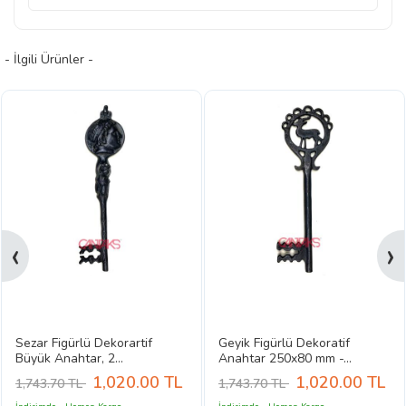
- İlgili Ürünler -
‹
›
Sezar Figürlü Dekorartif
Geyik Figürlü Dekoratif
Büyük Anahtar, 2...
Anahtar 250x80 mm -...
1,020.00
TL
1,020.00
TL
1,743.70 TL
1,743.70 TL