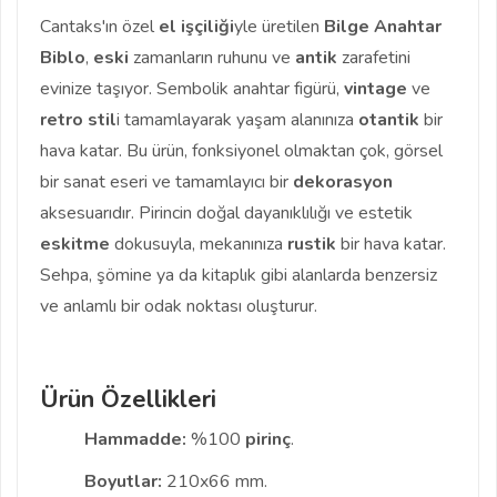
Cantaks'ın özel
el işçiliği
yle üretilen
Bilge Anahtar
Biblo
,
eski
zamanların ruhunu ve
antik
zarafetini
evinize taşıyor. Sembolik anahtar figürü,
vintage
ve
retro
stil
i tamamlayarak yaşam alanınıza
otantik
bir
hava katar. Bu ürün, fonksiyonel olmaktan çok, görsel
bir sanat eseri ve tamamlayıcı bir
dekorasyon
aksesuarıdır. Pirincin doğal dayanıklılığı ve estetik
eskitme
dokusuyla, mekanınıza
rustik
bir hava katar.
Sehpa, şömine ya da kitaplık gibi alanlarda benzersiz
ve anlamlı bir odak noktası oluşturur.
Ürün Özellikleri
Hammadde:
%100
pirinç
.
Boyutlar:
210x66 mm.