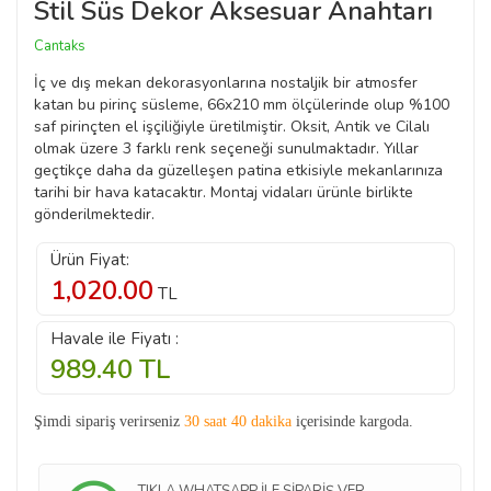
Stil Süs Dekor Aksesuar Anahtarı
Cantaks
İç ve dış mekan dekorasyonlarına nostaljik bir atmosfer
katan bu pirinç süsleme, 66x210 mm ölçülerinde olup %100
saf pirinçten el işçiliğiyle üretilmiştir. Oksit, Antik ve Cilalı
olmak üzere 3 farklı renk seçeneği sunulmaktadır. Yıllar
geçtikçe daha da güzelleşen patina etkisiyle mekanlarınıza
tarihi bir hava katacaktır. Montaj vidaları ürünle birlikte
gönderilmektedir.
Ürün Fiyat:
1,020.00
TL
Havale ile Fiyatı :
989.40
TL
Şimdi sipariş verirseniz
30 saat 40 dakika
içerisinde kargoda.
TIKLA WHATSAPP İLE SİPARİŞ VER