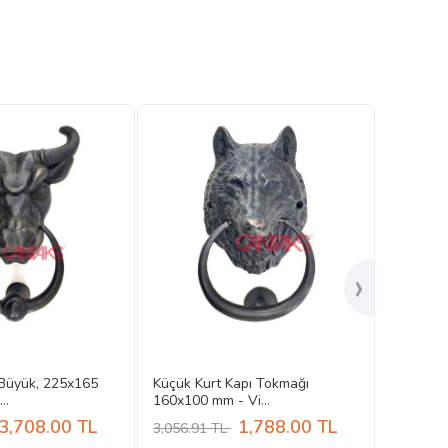
›
Büyük, 225x165
Küçük Kurt Kapı Tokmağı
..
160x100 mm - Vi...
3,708.00
TL
1,788.00
TL
3,056.91 TL