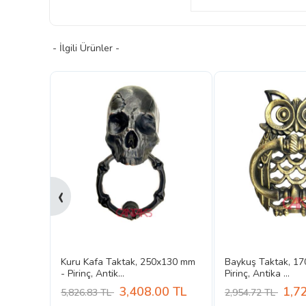
- İlgili Ürünler -
‹
7 mm -
Kuru Kafa Taktak, 250x130 mm
Baykuş Taktak, 1
- Pirinç, Antik...
Pirinç, Antika ...
0
TL
3,408.00
TL
1,7
5,826.83 TL
2,954.72 TL