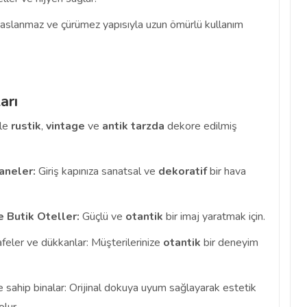
slanmaz ve çürümez yapısıyla uzun ömürlü kullanım
arı
kle
rustik
,
vintage
ve
antik
tarzda
dekore edilmiş
aneler:
Giriş kapınıza sanatsal ve
dekoratif
bir hava
e Butik Oteller:
Güçlü ve
otantik
bir imaj yaratmak için.
feler ve dükkanlar: Müşterilerinize
otantik
bir deneyim
 sahip binalar: Orijinal dokuya uyum sağlayarak estetik