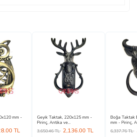
70x120 mm -
Geyik Taktak, 220x125 mm -
Boğa Taktak 
Pirinç, Antika ve...
mm - Pirinç, A.
28.00
TL
2,136.00
TL
3,650.46 TL
6,337.76 TL