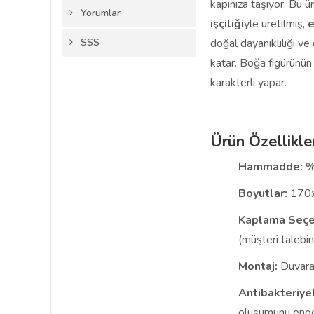
kapınıza taşıyor. Bu 
Yorumlar
işçiliği
yle üretilmiş,
e
SSS
doğal dayanıklılığı ve
katar. Boğa figürünün 
karakterli yapar.
Ürün Özellikle
Hammadde:
%
Boyutlar:
170
Kaplama Seçe
(müşteri talebin
Montaj:
Duvara 
Antibakteriyel
oluşumunu engel