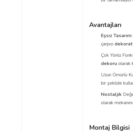
bir tamamlayıcı 
Avantajları
Eşsiz Tasarım:
çarpıcı
dekorat
Çok Yönlü Fonk
dekoru
olarak ku
Uzun Ömürlü Ku
bir şekilde kullan
Nostaljik
Değe
olarak mekanını
Montaj Bilgisi