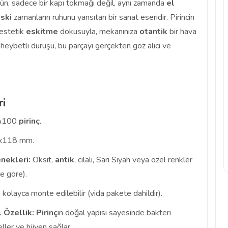
ürün, sadece bir kapı tokmağı değil, aynı zamanda
el
ski
zamanların ruhunu yansıtan bir sanat eseridir. Pirincin
 estetik
eskitme
dokusuyla, mekanınıza
otantik
bir hava
heybetli duruşu, bu parçayı gerçekten göz alıcı ve
ri
100
pirinç
.
x118 mm.
nekleri:
Oksit,
antik
, cilalı, Sarı Siyah veya özel renkler
e göre).
kolayca monte edilebilir (vida pakete dahildir).
 Özellik:
Pirinç
in doğal yapısı sayesinde bakteri
ler ve hijyen sağlar.