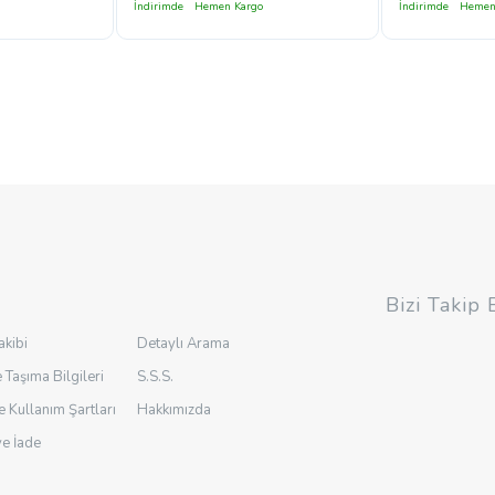
İndirimde
Hemen Kargo
İndirimde
Hemen
Bizi Takip 
akibi
Detaylı Arama
 Taşıma Bilgileri
S.S.S.
ve Kullanım Şartları
Hakkımızda
ve İade