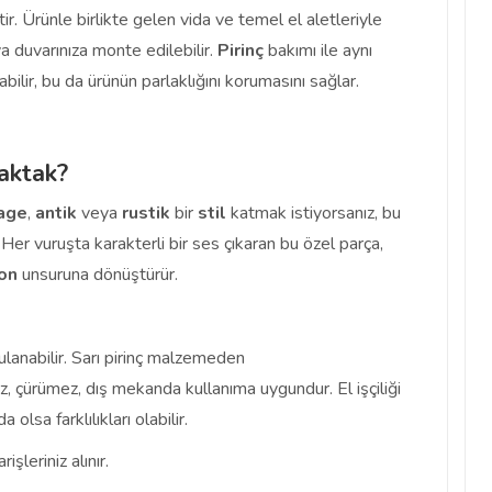
ir. Ürünle birlikte gelen vida ve temel el aletleriyle
ya duvarınıza monte edilebilir.
Pirinç
bakımı ile aynı
abilir, bu da ürünün parlaklığını korumasını sağlar.
aktak?
tage
,
antik
veya
rustik
bir
stil
katmak istiyorsanız, bu
Her vuruşta karakterli bir ses çıkaran bu özel parça,
on
unsuruna dönüştürür.
lanabilir. Sarı pirinç malzemeden
z, çürümez, dış mekanda kullanıma uygundur. El işçiliği
olsa farklılıkları olabilir.
şleriniz alınır.