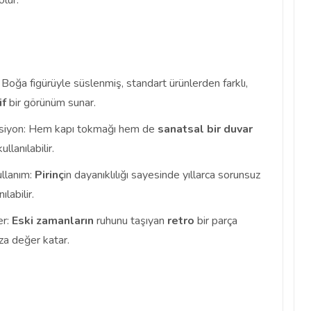
olur.
Boğa figürüyle süslenmiş, standart ürünlerden farklı,
if
bir görünüm sunar.
siyon: Hem kapı tokmağı hem de
sanatsal bir duvar
llanılabilir.
llanım:
Pirinç
in dayanıklılığı sayesinde yıllarca sorunsuz
ılabilir.
r:
Eski zamanların
ruhunu taşıyan
retro
bir parça
za değer katar.