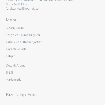
Kantarcılar Caddesi No:24 Eminönü Fatih/İstanbul
0532 546 12 55
farukcantez@hotmail.com
Menu
Sipariş Takibi
Kargo ve Taşıma Bilgileri
Gizlilik ve Kullanım Şartları
Garanti ve İade
İletişim
Detaylı Arama
S.S.S.
Hakkımızda
Bizi Takip Edin