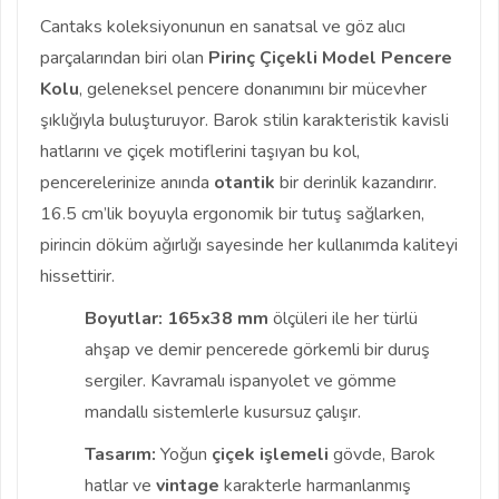
Cantaks koleksiyonunun en sanatsal ve göz alıcı
parçalarından biri olan
Pirinç Çiçekli Model Pencere
Kolu
, geleneksel pencere donanımını bir mücevher
şıklığıyla buluşturuyor. Barok stilin karakteristik kavisli
hatlarını ve çiçek motiflerini taşıyan bu kol,
pencerelerinize anında
otantik
bir derinlik kazandırır.
16.5 cm’lik boyuyla ergonomik bir tutuş sağlarken,
pirincin döküm ağırlığı sayesinde her kullanımda kaliteyi
hissettirir.
Boyutlar:
165x38 mm
ölçüleri ile her türlü
ahşap ve demir pencerede görkemli bir duruş
sergiler. Kavramalı ispanyolet ve gömme
mandallı sistemlerle kusursuz çalışır.
Tasarım:
Yoğun
çiçek işlemeli
gövde, Barok
hatlar ve
vintage
karakterle harmanlanmış