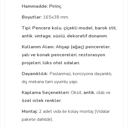
Hammadde:
Pirinç
.
Boyutlar:
165x38 mm.
Tipi:
Pencere kolu
,
çiçekli model
,
barok stil
,
antik
,
vintage
,
süslü
,
dekoratif donanım
.
Kullanım Alanı:
Ahşap (ağaç) pencereler
,
yalı ve konak pencereleri
,
restorasyon
projeleri
,
lüks otel odaları
.
Dayanıklılık:
Paslanmaz, korozyona dayanıklı,
dış mekana tam uyumlu yapı.
Kaplama Seçenekleri:
Oksit,
antik
, cilalı ve
özel istek renkler
.
Montaj:
2 adet vida ile kolay montaj (Vidalar
pakete dahildir).