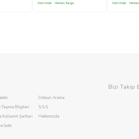
İndirimde
Hemen Kargo
İndirimde
Hemen
Bizi Takip 
akibi
Detaylı Arama
 Taşıma Bilgileri
S.S.S.
ve Kullanım Şartları
Hakkımızda
ve İade