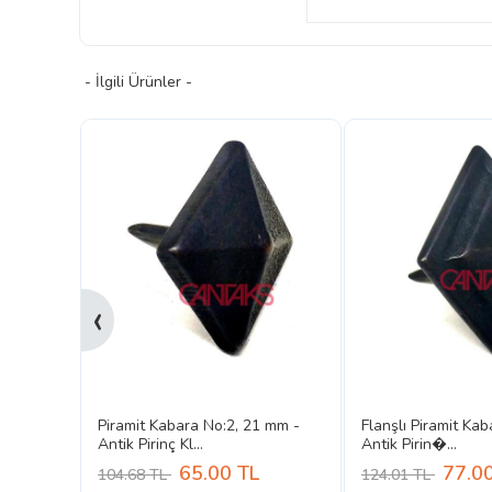
- İlgili Ürünler -
‹
0 mm -
Piramit Kabara No:2, 21 mm -
Flanşlı Piramit Ka
Antik Pirinç Kl...
Antik Pirin�...
65.00
TL
77.0
104.68 TL
124.01 TL