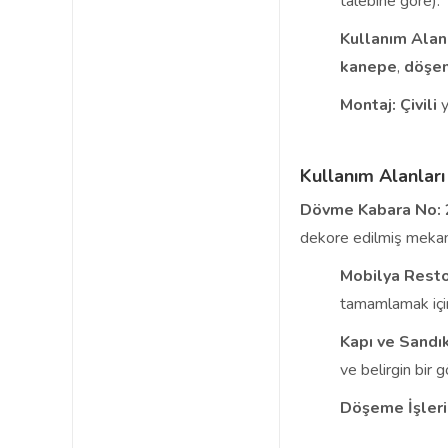
talebine göre).
Kullanım Alanı
kanepe
,
döşe
Montaj:
Çivili
y
Kullanım Alanları
Dövme Kabara No: 
dekore edilmiş mekanl
Mobilya Rest
tamamlamak içi
Kapı ve Sandı
ve belirgin bir 
Döşeme İşleri