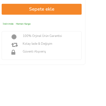
İndirimde
Hemen Kargo
100% Orjinal Ürün Garantisi
Kolay İade & Değişim
Güvenli Alışveriş