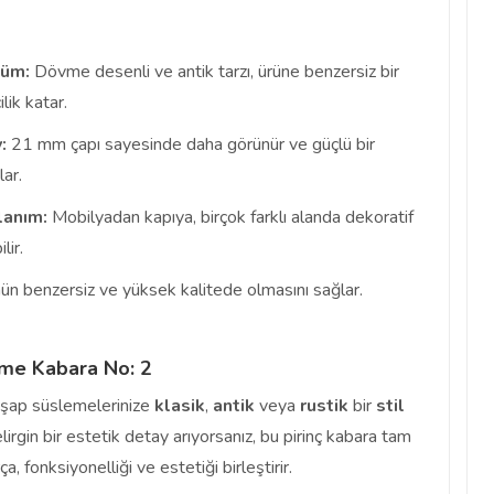
nüm:
Dövme desenli ve antik tarzı, ürüne benzersiz bir
lik katar.
:
21 mm çapı sayesinde daha görünür ve güçlü bir
lar.
lanım:
Mobilyadan kapıya, birçok farklı alanda dekoratif
lir.
n benzersiz ve yüksek kalitede olmasını sağlar.
me Kabara No: 2
şap süslemelerinize
klasik
,
antik
veya
rustik
bir
stil
rgin bir estetik detay arıyorsanız, bu pirinç kabara tam
a, fonksiyonelliği ve estetiği birleştirir.