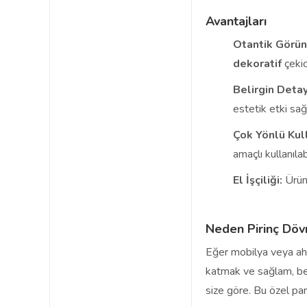
Avantajları
Otantik Görü
dekoratif
çekici
Belirgin Detay
estetik etki sağ
Çok Yönlü Kul
amaçlı kullanılabi
El İşçiliği:
Ürünü
Neden Pirinç Döv
Eğer mobilya veya ah
katmak ve sağlam, beli
size göre. Bu özel parç