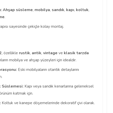
:
Ahşap süsleme
,
mobilya
,
sandık
,
kapı
,
koltuk
,
me
.
apısı sayesinde çekiçle kolay montaj.
2
, özellikle
rustik
,
antik
,
vintage
ve
klasik
tarzda
arın mobilya ve ahşap yüzeyleri için idealdir.
orasyonu:
Eski mobilyaların otantik detaylarını
n.
k Süslemesi:
Kapı veya sandık kenarlarına geleneksel
görünüm katmak için.
:
Koltuk ve kanepe döşemelerinde dekoratif çivi olarak.