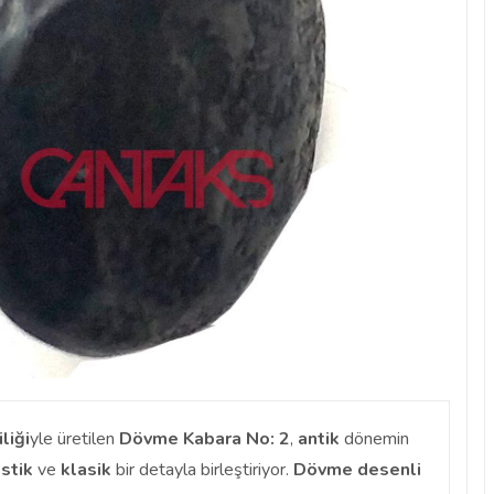
iliği
yle üretilen
Dövme Kabara No: 2
,
antik
dönemin
ustik
ve
klasik
bir detayla birleştiriyor.
Dövme desenli