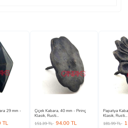
bara 29 mm -
Çiçek Kabara, 40 mm - Pirinç
Papatya Kabar
Klasik, Rusti...
Klasik, Rusti...
0
TL
94.00
TL
1
151.39 TL
181.99 TL