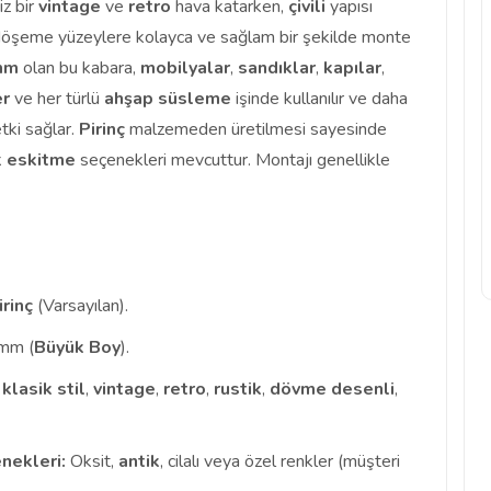
iz bir
vintage
ve
retro
hava katarken,
çivili
yapısı
öşeme yüzeylere kolayca ve sağlam bir şekilde monte
 mm
olan bu kabara,
mobilyalar
,
sandıklar
,
kapılar
,
er
ve her türlü
ahşap süsleme
işinde kullanılır ve daha
etki sağlar.
Pirinç
malzemeden üretilmesi sayesinde
k
eskitme
seçenekleri mevcuttur. Montajı genellikle
irinç
(Varsayılan).
mm (
Büyük Boy
).
,
klasik stil
,
vintage
,
retro
,
rustik
,
dövme desenli
,
nekleri:
Oksit,
antik
, cilalı veya özel renkler (müşteri