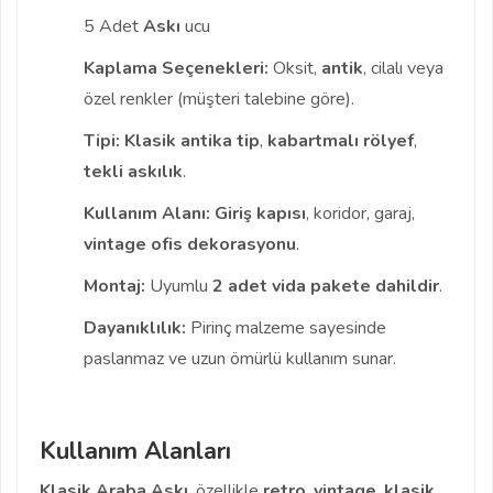
5 Adet
Askı
ucu
Kaplama Seçenekleri:
Oksit,
antik
, cilalı veya
özel renkler (müşteri talebine göre).
Tipi:
Klasik antika tip
,
kabartmalı rölyef
,
tekli askılık
.
Kullanım Alanı:
Giriş kapısı
, koridor, garaj,
vintage ofis dekorasyonu
.
Montaj:
Uyumlu
2 adet vida pakete dahildir
.
Dayanıklılık:
Pirinç malzeme sayesinde
paslanmaz ve uzun ömürlü kullanım sunar.
Kullanım Alanları
Klasik Araba Askı
, özellikle
retro
,
vintage
,
klasik