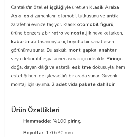
Cantaks'ın özel
el işçiliği
yle üretilen
Klasik Araba
Askı
,
eski
zamanların otomobil tutkusunu ve
antik
zarafetini evinize taşıyor. Klasik
otomobil figürü
,
ürüne benzersiz bir
retro
ve
nostaljik
hava katarken,
kabartmalı
tasarımıyla üç boyutlu bir sanat eseri
görünümü sunar. Bu askılık,
mont
,
şapka
,
anahtar
veya dekoratif eşyalarınızı asmak için idealdir.
Pirinç
in
doğal dayanıklılığı ve estetik
eskitme
dokusuyla, hem
estetiği hem de işlevselliği bir arada sunar. Güvenli
montajı için uyumlu
2 adet vida pakete dahildir
.
Ürün Özellikleri
Hammadde:
%100
pirinç
.
Boyutlar:
170x80 mm.