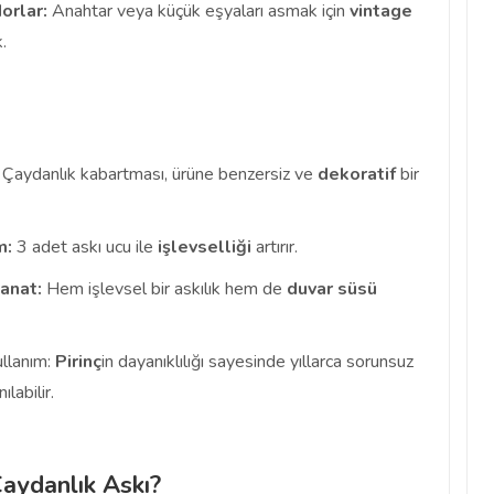
orlar:
Anahtar veya küçük eşyaları asmak için
vintage
.
Çaydanlık kabartması, ürüne benzersiz ve
dekoratif
bir
m:
3 adet askı ucu ile
işlevselliği
artırır.
anat:
Hem işlevsel bir askılık hem de
duvar süsü
llanım:
Pirinç
in dayanıklılığı sayesinde yıllarca sorunsuz
ılabilir.
aydanlık Askı?