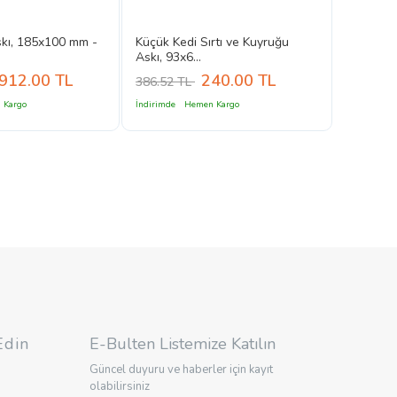
skı, 185x100 mm -
Küçük Kedi Sırtı ve Kuyruğu
Askı, 93x6...
912.00
TL
240.00
TL
386.52 TL
 Kargo
İndirimde
Hemen Kargo
Edin
E-Bulten Listemize Katılın
Güncel duyuru ve haberler için kayıt
olabilirsiniz