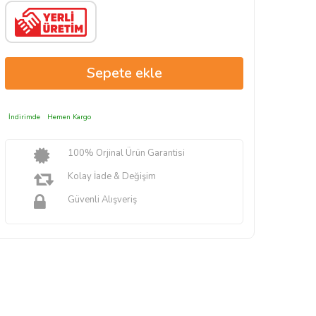
İndirimde
Hemen Kargo
100% Orjinal Ürün Garantisi
Kolay İade & Değişim
Güvenli Alışveriş