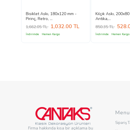
 Pirinç,
Bisiklet Askı, 180x120 mm -
Kılçık Askı, 200x80
Pirinç, Retro, ...
Antika,...
0
TL
1,032.00
TL
528.
1,662.05 TL
850.35 TL
İndirimde
Hemen Kargo
İndirimde
Hemen Kargo
Menu
Sipariş T
Firma hakkında kısa bir açıklama bu