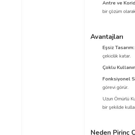
Antre ve Korid
bir çözüm olarak
Avantajları
Eşsiz Tasarım:
çekicilik katar.
Çoklu Kullanı
Fonksiyonel S
görevi görür.
Uzun Ömürlü Ku
bir şekilde kullan
Neden Pirinç Ç