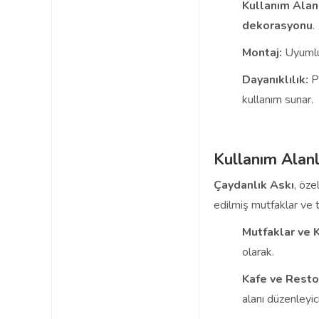
Kullanım Alanı
dekorasyonu
.
Montaj:
Uyuml
Dayanıklılık:
Pi
kullanım sunar.
Kullanım Alanl
Çaydanlık Askı
, öze
edilmiş mutfaklar ve ti
Mutfaklar ve K
olarak.
Kafe ve Resto
alanı düzenleyici