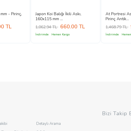
 mm - Pirinç,
Japon Koi Balığı İkili Askı,
At Portresi A
160x115 mm ...
Pirinç Antik...
00
TL
660.00
TL
1,062.94 TL
1,468.79 TL
İndirimde
Hemen Kargo
İndirimde
Hemen
Bizi Takip 
akibi
Detaylı Arama