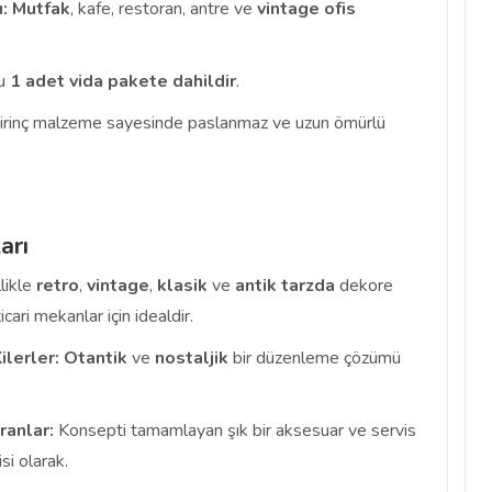
:
Mutfak
, kafe, restoran, antre ve
vintage ofis
u
1 adet vida pakete dahildir
.
rinç malzeme sayesinde paslanmaz ve uzun ömürlü
arı
llikle
retro
,
vintage
,
klasik
ve
antik
tarzda
dekore
cari mekanlar için idealdir.
ilerler:
Otantik
ve
nostaljik
bir düzenleme çözümü
ranlar:
Konsepti tamamlayan şık bir aksesuar ve servis
si olarak.