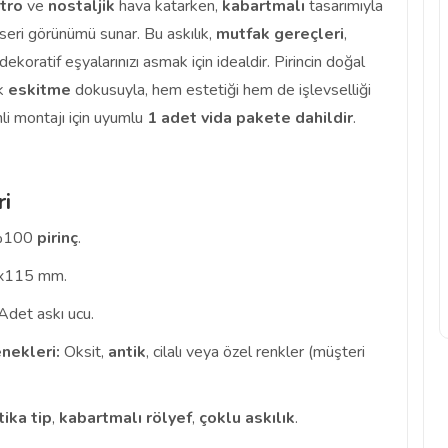
tro
ve
nostaljik
hava katarken,
kabartmalı
tasarımıyla
eseri görünümü sunar. Bu askılık,
mutfak gereçleri
,
ekoratif eşyalarınızı asmak için idealdir. Pirincin doğal
ik
eskitme
dokusuyla, hem estetiği hem de işlevselliği
li montajı için uyumlu
1 adet vida pakete dahildir
.
ri
100
pirinç
.
x115 mm.
Adet askı ucu.
nekleri:
Oksit,
antik
, cilalı veya özel renkler (müşteri
tika tip
,
kabartmalı rölyef
,
çoklu askılık
.