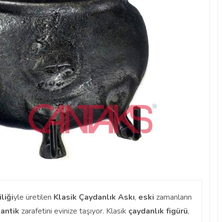
iliği
yle üretilen
Klasik Çaydanlık Askı
,
eski
zamanların
e
antik
zarafetini evinize taşıyor. Klasik
çaydanlık figürü
,