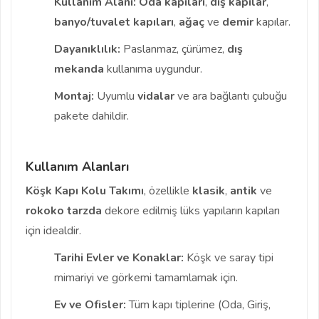
Kullanım Alanı:
Oda kapıları
,
dış kapılar
,
banyo/tuvalet kapıları
,
ağaç
ve
demir
kapılar.
Dayanıklılık:
Paslanmaz, çürümez,
dış
mekanda
kullanıma uygundur.
Montaj:
Uyumlu
vidalar
ve ara bağlantı çubuğu
pakete dahildir.
Kullanım Alanları
Köşk Kapı Kolu Takımı
, özellikle
klasik
,
antik
ve
rokoko
tarzda
dekore edilmiş lüks yapıların kapıları
için idealdir.
Tarihi Evler ve Konaklar:
Köşk ve saray tipi
mimariyi ve görkemi tamamlamak için.
Ev ve Ofisler:
Tüm kapı tiplerine (Oda, Giriş,