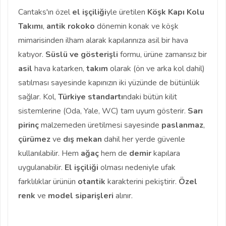
Cantaks'ın özel
el işçiliği
yle üretilen
Köşk Kapı Kolu
Takımı
,
antik rokoko
dönemin konak ve köşk
mimarisinden ilham alarak kapılarınıza asil bir hava
katıyor.
Süslü ve gösterişli
formu, ürüne zamansız bir
asil
hava katarken,
takım
olarak (ön ve arka kol dahil)
satılması sayesinde kapınızın iki yüzünde de bütünlük
sağlar. Kol,
Türkiye standartı
ndaki bütün kilit
sistemlerine (Oda, Yale, WC) tam uyum gösterir.
Sarı
pirinç
malzemeden üretilmesi sayesinde
paslanmaz
,
çürümez
ve
dış mekan
dahil her yerde güvenle
kullanılabilir. Hem
ağaç
hem de
demir
kapılara
uygulanabilir.
El işçiliği
olması nedeniyle ufak
farklılıklar ürünün
otantik
karakterini pekiştirir.
Özel
renk
ve
model siparişleri
alınır.