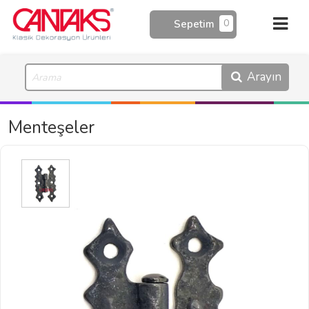
0
Sepetim
Arayın
Menteşeler