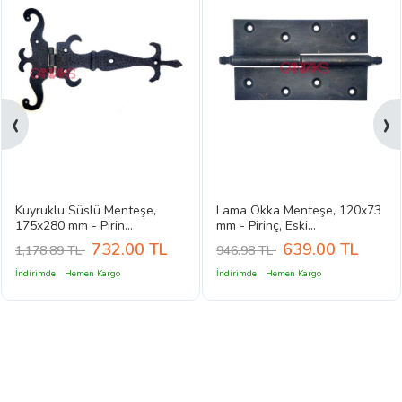
‹
›
Kuyruklu Süslü Menteşe,
Lama Okka Menteşe, 120x73
175x280 mm - Pirin...
mm - Pirinç, Eski...
732.00
TL
639.00
TL
1,178.89 TL
946.98 TL
İndirimde
Hemen Kargo
İndirimde
Hemen Kargo