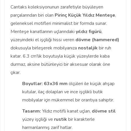
Cantaks koleksiyonunun zarafetiyle büyüleyen
parçalarından biri olan
Pirinç Küçük Yıldız Menteşe
,
geleneksel motifleri minimalist bir formda sunar.
Menteşe kanatlarının uçlarındaki
yıldız figürü
,
yüzeyindeki el işçiliği hissi veren
dövme (hammered)
dokusuyla birleşerek mobilyanıza
nostaljik
bir ruh
katar. 6.3 cm'lik boyutuyla küçük yüzeylerde kaba
durmaz, aksine bütünleyici bir aksesuar olarak öne
çıkar.
Boyutlar:
63x36 mm
ölçüleri ile küçük ahşap
kutular, ilaç dolapları ve ince işçilikli butik
mobilyalar için mükemmel bir orantıya sahiptir.
Tasarım:
Yıldız motifli kanat uçları,
dövme stil
yüzey işçiliği ve
rustik
bir karakterle
harmanlanmış zarif hatlar.