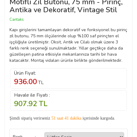
Motifli Zil Butonu, 75 mm - Pirinç,
Antika ve Dekoratif, Vintage Stil
Cantaks
Kapı girişlerini tamamlayan dekoratif ve fonksiyonel bu pirinç
zil butonu, 75 mm ölçülerinde olup %100 saf pirinçten el
işçiliğiyle üretilmiştir. Oksit, Antik ve Cilalı olmak üzere 3
farklı renk seçeneği sunulmaktadır. Yıllar geçtikçe daha da
güzelleşen patina etkisiyle mekanlarınıza tarihi bir hava
katacaktır. Montaj vidaları ürünle birlikte gönderilmektedir.
Ürün Fiyat:
936.00
TL
Havale ile Fiyatı :
907.92
TL
Şimdi sipariş verirseniz
51 saat 41 dakika
içerisinde kargoda.
Renk
: