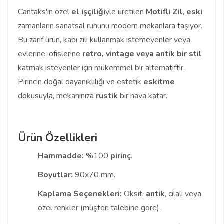
Cantaks'ın özel
el işçiliği
yle üretilen
Motifli Zil
,
eski
zamanların sanatsal ruhunu modern mekanlara taşıyor.
Bu zarif ürün, kapı zili kullanmak istemeyenler veya
evlerine, ofislerine
retro, vintage veya antik bir stil
katmak isteyenler için mükemmel bir alternatiftir.
Pirincin doğal dayanıklılığı ve estetik
eskitme
dokusuyla, mekanınıza
rustik
bir hava katar.
Ürün Özellikleri
Hammadde:
%100
pirinç
.
Boyutlar:
90x70 mm.
Kaplama Seçenekleri:
Oksit,
antik
, cilalı veya
özel renkler (müşteri talebine göre).