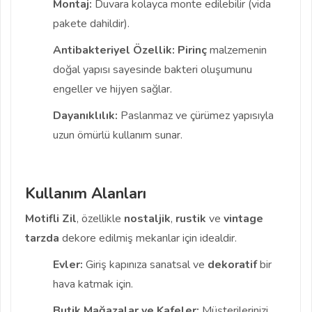
Montaj:
Duvara kolayca monte edilebilir (vida
pakete dahildir).
Antibakteriyel Özellik:
Pirinç
malzemenin
doğal yapısı sayesinde bakteri oluşumunu
engeller ve hijyen sağlar.
Dayanıklılık:
Paslanmaz ve çürümez yapısıyla
uzun ömürlü kullanım sunar.
Kullanım Alanları
Motifli Zil
, özellikle
nostaljik
,
rustik
ve
vintage
tarzda
dekore edilmiş mekanlar için idealdir.
Evler:
Giriş kapınıza sanatsal ve
dekoratif
bir
hava katmak için.
Butik Mağazalar ve Kafeler:
Müşterilerinizi