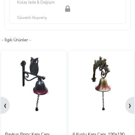
Kolay İade & Değişim
Güvenli Alışveriş
- İlgili Ürünler -
‹
›
Baykuş Pirinç Kapı Çanı
6 Kuşlu Kapı Çanı, 190x190