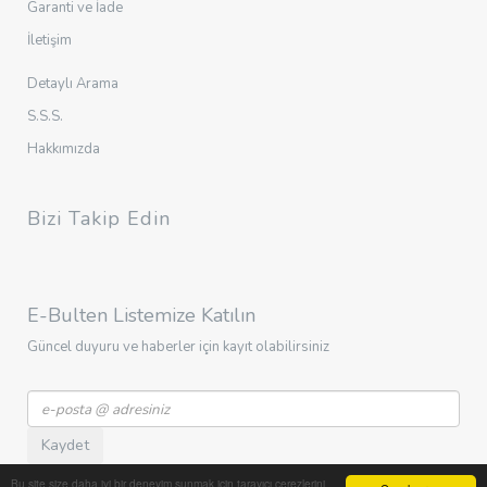
Garanti ve İade
İletişim
Detaylı Arama
S.S.S.
Hakkımızda
Bizi Takip Edin
E-Bulten Listemize Katılın
Güncel duyuru ve haberler için kayıt olabilirsiniz
Kaydet
Bu site size daha iyi bir deneyim sunmak için tarayıcı çerezlerini