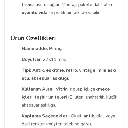
tarzına uyum sağlar. Montajı, pakete dahil olan
uyumlu vida
ile pratik bir şekilde yapılır.
Ürün Özellikleri
Hammadde:
Pirinç
.
Boyutlar:
27x11 mm.
Tipi:
Antik
,
eskitme
,
retro
,
vintage
,
mini askı
ucu
,
aksesuar askılığı
.
Kullanım Alanı:
Vitrin
,
dolap içi
,
çekmece
içleri
,
teşhir üniteleri
(Bijuteri, anahtarlık, küçük
aksesuar askılığı).
Kaplama Seçenekleri:
Oksit,
antik
, cilalı veya
özel renkler (müşteri talebine göre).