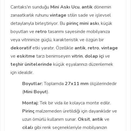
Cantaks'ın sunduğu
Mini Askı Ucu
,
antik
dönemin
zanaatkarlık ruhunu
vintage
stilin sade ve işlevsel
detaylarıyla birleştiriyor. Bu
pirinç mini askı
, küçük
boyutları ve
retro
tasarımı sayesinde mobilyanıza
veya vitrininize güçlü, karakteristik ve özgün bir
dekoratif
etki yaratır. Özellikle
antik
,
retro
,
vintage
ve
eskitme
tarzı benimseyen
vitrin
,
dolap içi
ve
teşhir ünitelerinde
küçük eşyalarınızı düzenlemek
için idealdir.
Boyutlar:
Toplamda
27x11 mm
ölçülerindedir
(
Mini Boyut
).
Montaj:
Tek bir vida ile kolayca monte edilir.
Pirinç
malzemeden üretildiği için dayanıklıdır ve
uzun ömürlü kullanım sunar.
Oksit
,
antik
ve
cilalı
gibi renk seçenekleriyle mobilyanızın