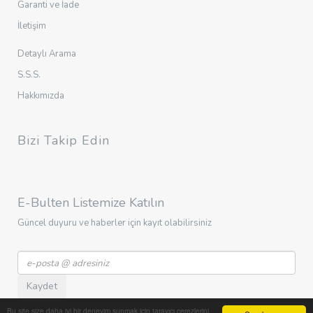
Garanti ve İade
İletişim
Detaylı Arama
S.S.S.
Hakkımızda
Bizi Takip Edin
E-Bulten Listemize Katılın
Güncel duyuru ve haberler için kayıt olabilirsiniz
Kaydet
Bu site size daha iyi bir deneyim sunmak için tarayıcı çerezlerini