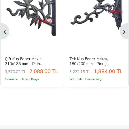
‹
›
Çift Kuş Fener Askısı,
Tek Kuş Fener Askısı,
210x185 mm - Pirin...
180x200 mm - Pirinç...
2,088.00
TL
1,884.00
TL
3,570.02 TL
3,222.15 TL
İndirimde
Hemen Kargo
İndirimde
Hemen Kargo