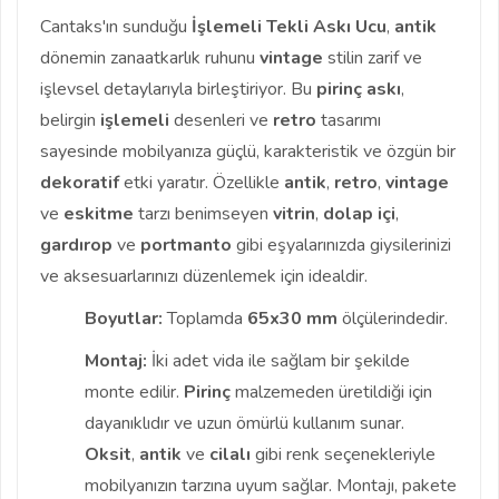
Cantaks'ın sunduğu
İşlemeli Tekli Askı Ucu
,
antik
dönemin zanaatkarlık ruhunu
vintage
stilin zarif ve
işlevsel detaylarıyla birleştiriyor. Bu
pirinç askı
,
belirgin
işlemeli
desenleri ve
retro
tasarımı
sayesinde mobilyanıza güçlü, karakteristik ve özgün bir
dekoratif
etki yaratır. Özellikle
antik
,
retro
,
vintage
ve
eskitme
tarzı benimseyen
vitrin
,
dolap içi
,
gardırop
ve
portmanto
gibi eşyalarınızda giysilerinizi
ve aksesuarlarınızı düzenlemek için idealdir.
Boyutlar:
Toplamda
65x30 mm
ölçülerindedir.
Montaj:
İki adet vida ile sağlam bir şekilde
monte edilir.
Pirinç
malzemeden üretildiği için
dayanıklıdır ve uzun ömürlü kullanım sunar.
Oksit
,
antik
ve
cilalı
gibi renk seçenekleriyle
mobilyanızın tarzına uyum sağlar. Montajı, pakete