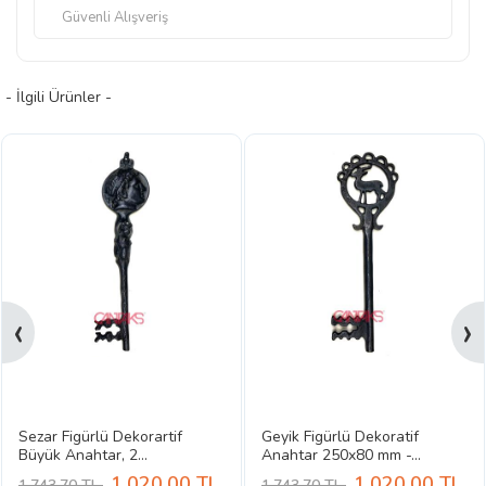
Güvenli Alışveriş
- İlgili Ürünler -
‹
›
Sezar Figürlü Dekorartif
Geyik Figürlü Dekoratif
Büyük Anahtar, 2...
Anahtar 250x80 mm -...
1,020.00
TL
1,020.00
TL
1,743.70 TL
1,743.70 TL