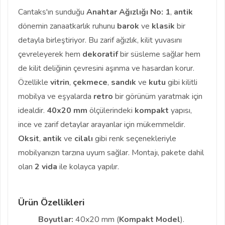
Cantaks'ın sunduğu
Anahtar Ağızlığı No: 1
,
antik
dönemin zanaatkarlık ruhunu
barok
ve
klasik
bir
detayla birleştiriyor. Bu zarif ağızlık, kilit yuvasını
çevreleyerek hem
dekoratif
bir süsleme sağlar hem
de kilit deliğinin çevresini aşınma ve hasardan korur.
Özellikle
vitrin
,
çekmece
,
sandık
ve
kutu
gibi kilitli
mobilya ve eşyalarda
retro
bir görünüm yaratmak için
idealdir.
40x20 mm
ölçülerindeki
kompakt
yapısı,
ince ve zarif detaylar arayanlar için mükemmeldir.
Oksit
,
antik
ve
cilalı
gibi renk seçenekleriyle
mobilyanızın tarzına uyum sağlar. Montajı, pakete dahil
olan
2 vida
ile kolayca yapılır.
Ürün Özellikleri
Boyutlar:
40x20 mm (
Kompakt Model
).