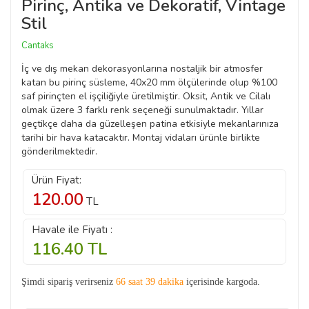
Pirinç, Antika ve Dekoratif, Vintage
Stil
Cantaks
İç ve dış mekan dekorasyonlarına nostaljik bir atmosfer
katan bu pirinç süsleme, 40x20 mm ölçülerinde olup %100
saf pirinçten el işçiliğiyle üretilmiştir. Oksit, Antik ve Cilalı
olmak üzere 3 farklı renk seçeneği sunulmaktadır. Yıllar
geçtikçe daha da güzelleşen patina etkisiyle mekanlarınıza
tarihi bir hava katacaktır. Montaj vidaları ürünle birlikte
gönderilmektedir.
Ürün Fiyat:
120.00
TL
Havale ile Fiyatı :
116.40
TL
Şimdi sipariş verirseniz
66 saat 39 dakika
içerisinde kargoda.