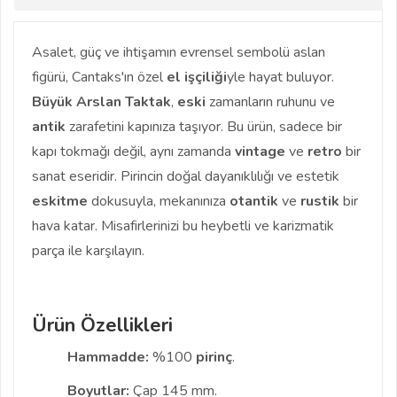
Asalet, güç ve ihtişamın evrensel sembolü aslan
figürü, Cantaks'ın özel
el işçiliği
yle hayat buluyor.
Büyük Arslan Taktak
,
eski
zamanların ruhunu ve
antik
zarafetini kapınıza taşıyor. Bu ürün, sadece bir
kapı tokmağı değil, aynı zamanda
vintage
ve
retro
bir
sanat eseridir. Pirincin doğal dayanıklılığı ve estetik
eskitme
dokusuyla, mekanınıza
otantik
ve
rustik
bir
hava katar. Misafirlerinizi bu heybetli ve karizmatik
parça ile karşılayın.
Ürün Özellikleri
Hammadde:
%100
pirinç
.
Boyutlar:
Çap 145 mm.