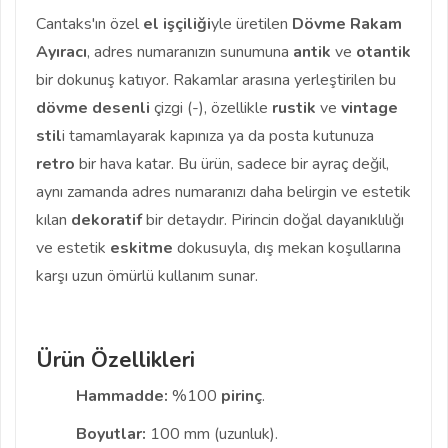
Cantaks'ın özel
el işçiliği
yle üretilen
Dövme Rakam
Ayıracı
, adres numaranızın sunumuna
antik
ve
otantik
bir dokunuş katıyor. Rakamlar arasına yerleştirilen bu
dövme desenli
çizgi (-), özellikle
rustik
ve
vintage
stil
i tamamlayarak kapınıza ya da posta kutunuza
retro
bir hava katar. Bu ürün, sadece bir ayraç değil,
aynı zamanda adres numaranızı daha belirgin ve estetik
kılan
dekoratif
bir detaydır. Pirincin doğal dayanıklılığı
ve estetik
eskitme
dokusuyla, dış mekan koşullarına
karşı uzun ömürlü kullanım sunar.
Ürün Özellikleri
Hammadde:
%100
pirinç
.
Boyutlar:
100 mm (uzunluk).