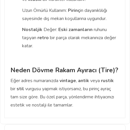
Uzun Ömürlü Kullanım:
Pirinç
in dayanıklılığı
sayesinde dış mekan koşullarına uygundur.
Nostaljik
Değer:
Eski zamanların
ruhunu
taşıyan
retro
bir parça olarak mekanınıza değer
katar.
Neden Dövme Rakam Ayıracı (Tire)?
Eğer adres numaranızda
vintage
,
antik
veya
rustik
bir
stil
vurgusu yapmak istiyorsanız, bu pirinç ayraç
tam size göre. Bu özel parça, yönlendirme ihtiyacınızı
estetik ve nostalji ile tamamlar.