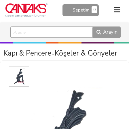
0
Sepetim
Arayın
Kapı & Pencere
Köşeler & Gönyeler
»