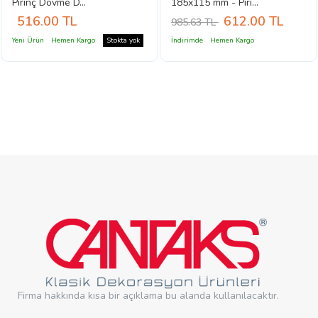
Pirinç Dövme D...
185x115 mm - Piri...
516.00
TL
612.00
TL
985.63 TL
Yeni Ürün
Hemen Kargo
Stokta yok
İndirimde
Hemen Kargo
Firma hakkında kısa bir açıklama bu alanda kullanılacaktır.