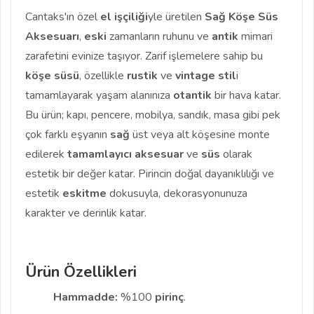
Cantaks'ın özel
el işçiliği
yle üretilen
Sağ Köşe Süs
Aksesuarı
,
eski
zamanların ruhunu ve
antik
mimari
zarafetini evinize taşıyor. Zarif işlemelere sahip bu
köşe süsü
, özellikle
rustik
ve
vintage
stil
i
tamamlayarak yaşam alanınıza
otantik
bir hava katar.
Bu ürün; kapı, pencere, mobilya, sandık, masa gibi pek
çok farklı eşyanın
sağ
üst veya alt köşesine monte
edilerek
tamamlayıcı aksesuar
ve
süs
olarak
estetik bir değer katar. Pirincin doğal dayanıklılığı ve
estetik
eskitme
dokusuyla, dekorasyonunuza
karakter ve derinlik katar.
Ürün Özellikleri
Hammadde:
%100
pirinç
.