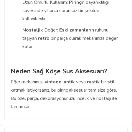
Uzun Ömürlü Kullanım:
Pirinç
in dayanıklılığı
sayesinde yıllarca sorunsuz bir şekilde
kullanılabilir.
Nostaljik
Değer:
Eski zamanların
ruhunu
taşıyan
retro
bir parça olarak mekanınıza değer
katar.
Neden Sağ Köşe Süs Aksesuarı?
Eğer mekanınıza
vintage
,
antik
veya
rustik
bir
stil
katmak istiyorsanız, bu pirinç aksesuar tam size göre.
Bu özel parça, dekorasyonunuzu incelik ve nostalji ile
tamamlar.