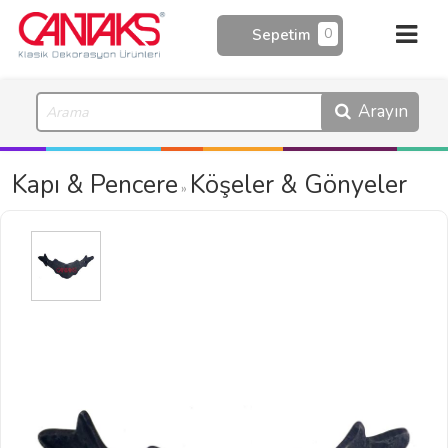
0
Sepetim
Arayın
Kapı & Pencere
Köşeler & Gönyeler
»