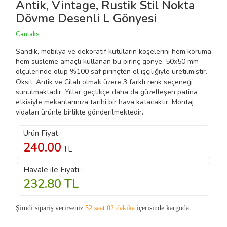
Antik, Vintage, Rustik Stil Nokta
Dövme Desenli L Gönyesi
Cantaks
Sandık, mobilya ve dekoratif kutuların köşelerini hem koruma
hem süsleme amaçlı kullanan bu pirinç gönye, 50x50 mm
ölçülerinde olup %100 saf pirinçten el işçiliğiyle üretilmiştir.
Oksit, Antik ve Cilalı olmak üzere 3 farklı renk seçeneği
sunulmaktadır. Yıllar geçtikçe daha da güzelleşen patina
etkisiyle mekanlarınıza tarihi bir hava katacaktır. Montaj
vidaları ürünle birlikte gönderilmektedir.
Ürün Fiyat:
240.00
TL
Havale ile Fiyatı :
232.80
TL
Şimdi sipariş verirseniz
52 saat 02 dakika
içerisinde kargoda.