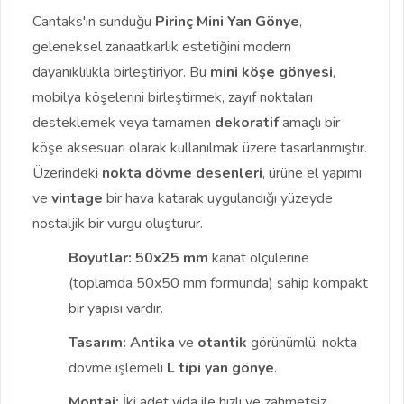
Cantaks'ın sunduğu
Pirinç Mini Yan Gönye
,
geleneksel zanaatkarlık estetiğini modern
dayanıklılıkla birleştiriyor. Bu
mini köşe gönyesi
,
mobilya köşelerini birleştirmek, zayıf noktaları
desteklemek veya tamamen
dekoratif
amaçlı bir
köşe aksesuarı olarak kullanılmak üzere tasarlanmıştır.
Üzerindeki
nokta dövme desenleri
, ürüne el yapımı
ve
vintage
bir hava katarak uygulandığı yüzeyde
nostaljik bir vurgu oluşturur.
Boyutlar:
50x25 mm
kanat ölçülerine
(toplamda 50x50 mm formunda) sahip kompakt
bir yapısı vardır.
Tasarım:
Antika
ve
otantik
görünümlü, nokta
dövme işlemeli
L tipi yan gönye
.
Montaj:
İki adet vida ile hızlı ve zahmetsiz