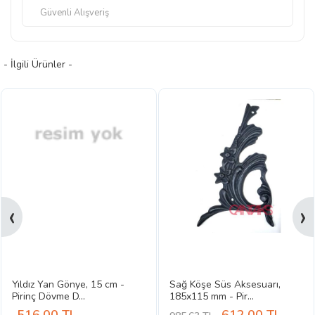
Güvenli Alışveriş
- İlgili Ürünler -
‹
›
Yıldız Yan Gönye, 15 cm -
Sağ Köşe Süs Aksesuarı,
Pirinç Dövme D...
185x115 mm - Pir...
516.00
TL
612.00
TL