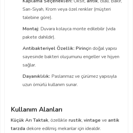
Kaplama Seçenekleri:
Oksit,
antik
, cilalı, Bakır,
Sarı-Siyah, Krom veya özel renkler (müşteri
talebine göre).
Montaj:
Duvara kolayca monte edilebilir (vida
pakete dahildir).
Antibakteriyel Özellik:
Pirinç
in doğal yapısı
sayesinde bakteri oluşumunu engeller ve hijyen
sağlar.
Dayanıklılık:
Paslanmaz ve çürümez yapısıyla
uzun ömürlü kullanım sunar.
Kullanım Alanları
Küçük Arı Taktak
, özellikle
rustik
,
vintage
ve
antik
tarzda
dekore edilmiş mekanlar için idealdir.