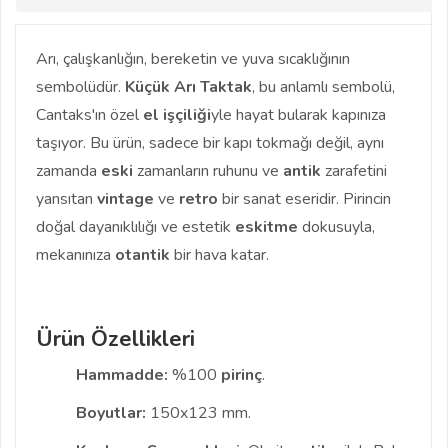
Arı, çalışkanlığın, bereketin ve yuva sıcaklığının
sembolüdür.
Küçük Arı Taktak
, bu anlamlı sembolü,
Cantaks'ın özel
el işçiliği
yle hayat bularak kapınıza
taşıyor. Bu ürün, sadece bir kapı tokmağı değil, aynı
zamanda
eski
zamanların ruhunu ve
antik
zarafetini
yansıtan
vintage
ve
retro
bir sanat eseridir. Pirincin
doğal dayanıklılığı ve estetik
eskitme
dokusuyla,
mekanınıza
otantik
bir hava katar.
Ürün Özellikleri
Hammadde:
%100
pirinç
.
Boyutlar:
150x123 mm.