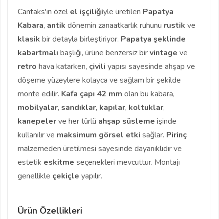
Cantaks'ın özel
el işçiliği
yle üretilen
Papatya
Kabara
,
antik
dönemin zanaatkarlık ruhunu
rustik
ve
klasik
bir detayla birleştiriyor.
Papatya şeklinde
kabartmalı
başlığı, ürüne benzersiz bir
vintage
ve
retro
hava katarken,
çivili
yapısı sayesinde ahşap ve
döşeme yüzeylere kolayca ve sağlam bir şekilde
monte edilir.
Kafa çapı 42 mm
olan bu kabara,
mobilyalar
,
sandıklar
,
kapılar
,
koltuklar
,
kanepeler
ve her türlü
ahşap süsleme
işinde
kullanılır ve
maksimum görsel etki
sağlar.
Pirinç
malzemeden üretilmesi sayesinde dayanıklıdır ve
estetik
eskitme
seçenekleri mevcuttur. Montajı
genellikle
çekiçle
yapılır.
Ürün Özellikleri