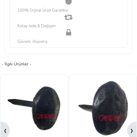
100% Orjinal Ürün Garantisi
Kolay İade & Değişim
Güvenli Alışveriş
- İlgili Ürünler -
‹
›