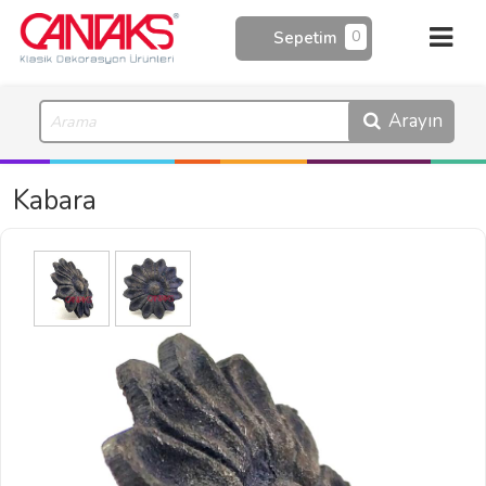
0
Sepetim
Arayın
Kabara