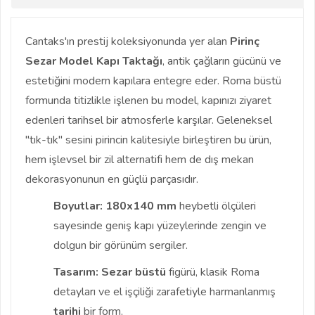
Cantaks'ın prestij koleksiyonunda yer alan
Pirinç
Sezar Model Kapı Taktağı
, antik çağların gücünü ve
estetiğini modern kapılara entegre eder. Roma büstü
formunda titizlikle işlenen bu model, kapınızı ziyaret
edenleri tarihsel bir atmosferle karşılar. Geleneksel
"tık-tık" sesini pirincin kalitesiyle birleştiren bu ürün,
hem işlevsel bir zil alternatifi hem de dış mekan
dekorasyonunun en güçlü parçasıdır.
Boyutlar:
180x140 mm
heybetli ölçüleri
sayesinde geniş kapı yüzeylerinde zengin ve
dolgun bir görünüm sergiler.
Tasarım:
Sezar büstü
figürü, klasik Roma
detayları ve el işçiliği zarafetiyle harmanlanmış
tarihi
bir form.