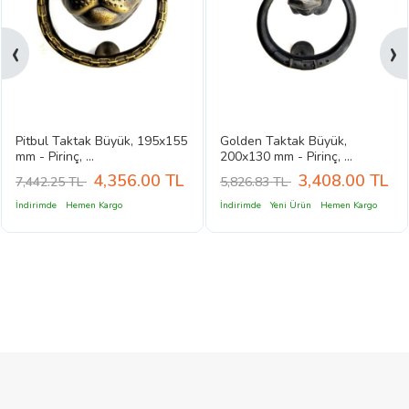
‹
›
Pitbul Taktak Büyük, 195x155
Golden Taktak Büyük,
mm - Pirinç, ...
200x130 mm - Pirinç, ...
4,356.00
TL
3,408.00
TL
7,442.25 TL
5,826.83 TL
İndirimde
Hemen Kargo
İndirimde
Yeni Ürün
Hemen Kargo