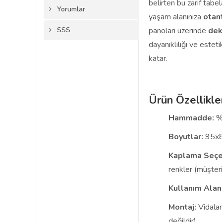
belirten bu zarif tabel
Yorumlar
yaşam alanınıza
otan
SSS
panoları üzerinde
dek
dayanıklılığı ve estet
katar.
Ürün Özellikle
Hammadde:
%
Boyutlar:
95x8
Kaplama Seçe
renkler (müşteri
Kullanım Alanı
Montaj:
Vidalam
değildir).