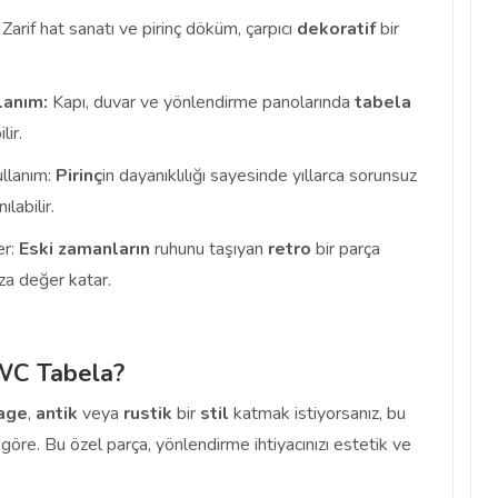
Zarif hat sanatı ve pirinç döküm, çarpıcı
dekoratif
bir
lanım:
Kapı, duvar ve yönlendirme panolarında
tabela
lir.
llanım:
Pirinç
in dayanıklılığı sayesinde yıllarca sorunsuz
ılabilir.
r:
Eski zamanların
ruhunu taşıyan
retro
bir parça
za değer katar.
WC Tabela?
tage
,
antik
veya
rustik
bir
stil
katmak istiyorsanız, bu
 göre. Bu özel parça, yönlendirme ihtiyacınızı estetik ve