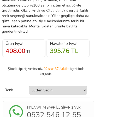
atmosfer katan bu pirinç süsleme, 85x95 mm
ölçülerinde olup %100 saf pirinçten el işçiliğiyle
üretilmiştir. Oksit, Antik ve Cilalı olmak üzere 3 farklı
renk seçeneği sunulmaktadır. Yıllar geçtikçe daha da
güzelleşen patina etkisiyle mekanlarınıza tarihi bir
hava katacaktır. Montaj vidaları ürünle birlikte
gönderilmektedir.
Ürün Fiyat:
Havale ile Fiyatı :
408.00
395.76
TL
TL
Şimdi sipariş verirseniz
29 saat 37 dakika
içerisinde
kargoda.
Renk
:
TIKLA WHATSAPP İLE SİPARİŞ VER
0532 546 12 55