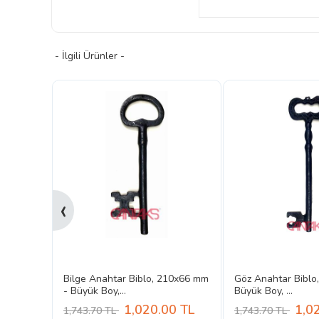
- İlgili Ürünler -
‹
r 1 -
Bilge Anahtar Biblo, 210x66 mm
Göz Anahtar Biblo
- Büyük Boy,...
Büyük Boy, ...
0
TL
1,020.00
TL
1,0
1,743.70 TL
1,743.70 TL