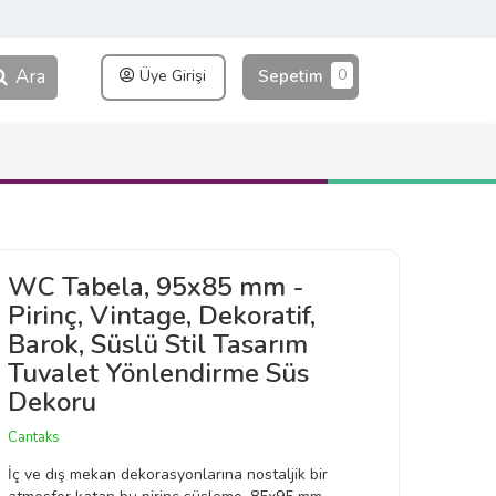
Ara
0
Üye Girişi
Sepetim
WC Tabela, 95x85 mm -
Pirinç, Vintage, Dekoratif,
Barok, Süslü Stil Tasarım
Tuvalet Yönlendirme Süs
Dekoru
Cantaks
İç ve dış mekan dekorasyonlarına nostaljik bir