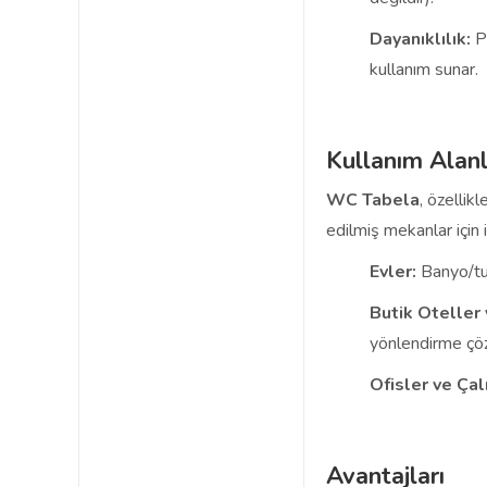
Dayanıklılık:
Pi
kullanım sunar.
Kullanım Alanl
WC Tabela
, özellikl
edilmiş mekanlar için i
Evler:
Banyo/tu
Butik Oteller
yönlendirme çö
Ofisler ve Çal
Avantajları