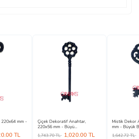
, 220x64 mm -
Çiçek Dekoratif Anahtar,
Mistik Dekor
220x56 mm - Büyü...
mm - Büyük Bo
20.00
TL
1,020.00
TL
1,743.70 TL
1,642.72 TL