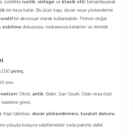
a, özellikle
rustik
,
vintage
ve
klasik
stil
i tamamlayarak
tik
bir hava katar. Bu ürün; kapı, duvar veya yönlendirme
oratif
bir aksesuar olarak kullanılabilir. Pirincin doğal
ik
eskitme
dokusuyla, mekanınıza karakter ve derinlik
ri
100
pirinç
.
5 mm.
nekleri:
Oksit,
antik
, Bakır, Sarı-Siyah, Cilalı veya özel
 talebine göre).
:
Kapı tabelası,
duvar yönlendirmesi
,
tuvalet dekoru
.
a yoluyla kolayca sabitlenebilir (vida pakete dahil