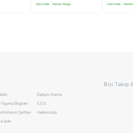
İndirimde
Hemen Kargo
İndirimde
Hemen
Bizi Takip 
akibi
Detaylı Arama
 Taşıma Bilgileri
S.S.S.
ve Kullanım Şartları
Hakkımızda
ve İade