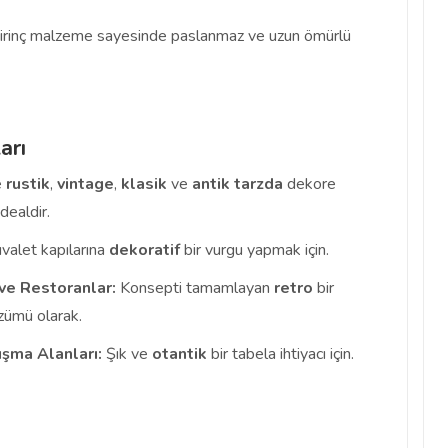
rinç malzeme sayesinde paslanmaz ve uzun ömürlü
arı
e
rustik
,
vintage
,
klasik
ve
antik
tarzda
dekore
dealdir.
valet kapılarına
dekoratif
bir vurgu yapmak için.
 ve Restoranlar:
Konsepti tamamlayan
retro
bir
zümü olarak.
ışma Alanları:
Şık ve
otantik
bir tabela ihtiyacı için.