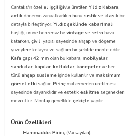
Cantaks'ın özel
el işçiliği
yle üretilen
Yıldız Kabara
,
antik
dönemin zanaatkarlık ruhunu
rustik
ve
klasik
bir
detayla birleştiriyor.
Yıldız şeklinde kabartmalı
başlığı, ürüne benzersiz bir
vintage
ve
retro
hava
katarken,
çivili
yapısı sayesinde ahşap ve döşeme
yüzeylere kolayca ve sağlam bir şekilde monte edilir.
Kafa çapı 42 mm
olan bu kabara,
mobilyalar
,
sandıklar
,
kapılar
,
koltuklar
,
kanepeler
ve her
türlü
ahşap süsleme
işinde kullanılır ve
maksimum
görsel etki
sağlar.
Pirinç
malzemeden üretilmesi
sayesinde dayanıklıdır ve estetik
eskitme
seçenekleri
mevcuttur. Montajı genellikle
çekiçle
yapılır.
Ürün Özellikleri
Hammadde:
Pirinç
(Varsayılan).