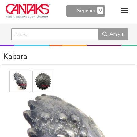
0
Sepetim
Arayın
Kabara