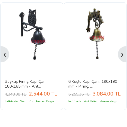
‹
›
Baykuş Pirinç Kapı Çanı
6 Kuşlu Kapı Çanı, 190x190
180x165 mm - Ant...
mm - Pirinç, ...
2,544.00
TL
3,084.00
TL
4,348.38 TL
5,259.36 TL
İndirimde
Yeni Ürün
Hemen Kargo
İndirimde
Yeni Ürün
Hemen Kargo