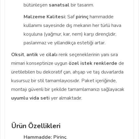
bütünleşen
sanatsal
bir tasarım.
Malzeme Kalitesi:
Saf
pirinç
hammadde
kullanımı sayesinde dış mekanın her türlü hava
koşuluna (yağmur, kar, nem) karşı dirençlidir,
paslanmaz ve yıllandıkça estetiği artar.
Oksit
,
antik
ve
cilalı
renk seçeneklerinin yanı sıra
mimari konseptinize uygun
özel istek renklerde
de
üretilebilen bu dekoratif çan, ahşap ve taş duvarlarda
kusursuz bir stil tamamlayıcısıdır. Paket içeriğinde,
montajı güvenli bir şekilde tamamlamanızı sağlayacak
uyumlu vida seti
yer almaktadır.
Ürün Özellikleri
Hammadde:
Pirinç
.